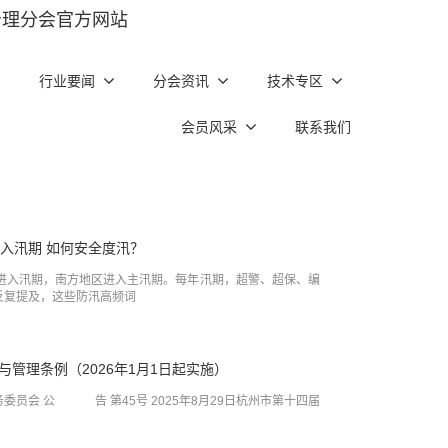
治理分会官方网站
行业要闻
分会资讯
技术专区
会员风采
联系我们
进入汛期 如何安全度汛？
面进入汛期，南方地区进入主汛期。每年汛期，超警、超保、编
反复提及，这些防汛高频词
管理条例（2026年1月1日起实施）
委员会 公 告 第45号 2025年8月29日杭州市第十四届