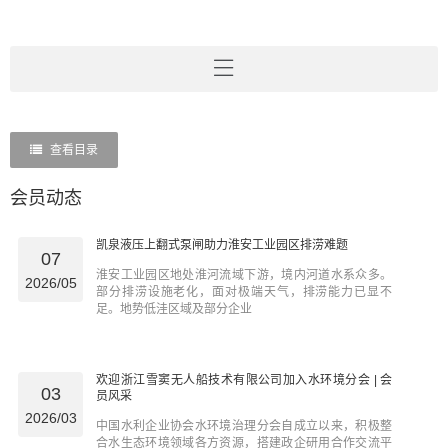
查看目录
会员动态
凯泉液压上翻式泵闸助力淮安工业园区排涝难题
07
淮安工业园区地处淮河流域下游，境内河道水系众多。
2026/05
部分排涝设施老化，面对极端天气，排涝能力已显不
足。地势低洼区域及部分企业
欢迎浙江雪窦无人船技术有限公司加入水环境分会 | 会
03
员风采
2026/03
中国水利企业协会水环境治理分会自成立以来，积极整
合水生态环境领域各方资源，搭建政企研用合作交流平