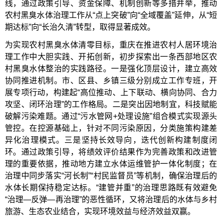
线，通过政策引导、资金保障、机制创新等多措并举，推动
农村黑臭水体治理工作从“点上突破”向“全域覆盖”延伸，从“短
期达标”向“长治久清”转型，取得显著成效。
为实现农村黑臭水体清零目标，重庆在推进农村人居环境治
理工作中大胆实践、开拓创新，初步探索出一条西部地区农
村黑臭水体整治的实践路径。一是强化顶层设计，建立高效
协同推进机制。市、区县、乡镇三级分别成立工作专班，开
展专项行动，构建起“高位推动、上下联动、横向协同、合力
攻坚、闭环治理”的工作格局。二是突出因地制宜，科技赋能
破解污染难题。通过“污水管网+处理设施”组合模式实现源头
管控。在控源基础上，针对不同污染原因，分类施策构建差
异化治理模式。三是坚持长效导向，迭代创新构建制度闭
环。通过政策引导，将绩效评价结果作为完善政策和改进管
理的重要依据，推动地方建立水体运维管护一体化制度；在
治理中同步落实“河长制”“村民监督员”等机制，确保治理后的
水体长期保持稳定达标。“建管并重”的治理思路既有效避免
“治理—反弹—再治理”的恶性循环，又将治理后的水体与乡村
旅游、生态农业结合，实现环境效益与经济效益双赢。