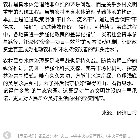
农村黑臭水体治理绝非单纯的环境问题，而是关乎乡村文明
重塑的系统工程。当前农村黑臭水体治理基础体系的构建，
本质上是通过政策明确“干什么、怎么干”，通过资金保障“干
得成、干得好”，通过绩效评价“干得值、可持续”。实践过程
中，各地需进一步强化政策的差异化指导，探索社会资本参
与路径，并深化“资金—项目—效益”的动态联动机制，让财政
资金真正成为推动农村水环境持续改善的“源头活水”。
农村黑臭水体治理既是攻坚战也是持久战。随着治理工作向
纵深推进，需进一步强化科技支撑、完善市场化机制、探索
共治共享模式。唯有久久为功，方能让水清岸绿、鱼翔浅底
的美景永驻乡村，为子孙后代守护好“望得见山、看得见水、
记得住乡愁”的生态家园。这既是对生态文明建设的庄严承
诺，更是对人民群众美好生活向往的坚定回应。
来源：经济日报
【专家视角】张云昌：水生态保护与修复的理论和方法——节选自《河流生态学十八讲》
中共中央办公厅转发《中央宣传部、中央组织部关于认真组织学习〈习近平谈治国理政〉第五卷的通知》