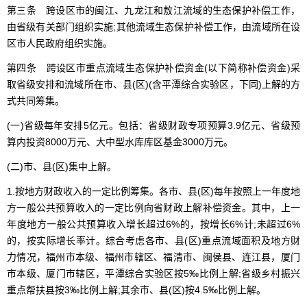
第三条 跨设区市的闽江、九龙江和敖江流域的生态保护补偿工作，
由省级有关部门组织实施;其他流域生态保护补偿工作，由流域所在设
区市人民政府组织实施。
第四条 跨设区市重点流域生态保护补偿资金(以下简称补偿资金)采
取省级安排和流域所在市、县(区)(含平潭综合实验区，下同)上解的方
式共同筹集。
(一)省级每年安排5亿元。包括：省级财政专项预算3.9亿元、省级预
算内投资8000万元、大中型水库库区基金3000万元。
(二)市、县(区)集中上解。
1.按地方财政收入的一定比例筹集。各市、县(区)每年按照上一年度地
方一般公共预算收入的一定比例向省财政上解补偿资金。其中，上一
年度地方一般公共预算收入增长超过6%的，按增长6%计;未超过6%
的，按实际增长率计。综合考虑各市、县(区)重点流域面积及地方财
力情况，福州市本级、福州市辖区、福清市、闽侯县、连江县，厦门
市本级、厦门市辖区，平潭综合实验区按5‰比例上解;省级乡村振兴
重点帮扶县按3‰比例上解;其余市、县(区)按4.5‰比例上解。