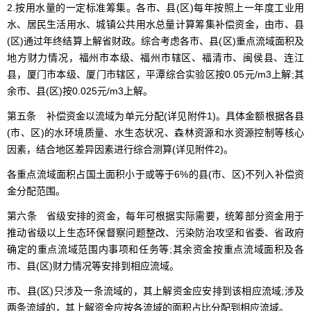
2.按用水量的一定标准筹集。各市、县(区)每年按照上一年度工业用
水、居民生活用水、城镇公共用水总量计算筹集补偿资金，由市、县
(区)通过年终结算上解省财政。综合考虑各市、县(区)重点流域面积及
地方财力情况，福州市本级、福州市辖区、福清市、闽侯县、连江
县，厦门市本级、厦门市辖区，平潭综合实验区按0.05元/m3上解;其
余市、县(区)按0.025元/m3上解。
第五条 补偿资金以流域为单元分配(详见附件1)。具体金额根据各县
(市、区)的水环境质量、水生态状况、森林资源和水资源控制等核心
因素，结合地区差异因素进行综合测算(详见附件2)。
各重点流域面积占国土面积小于或等于6%的县(市、区)不列入补偿资
金分配范围。
第六条 省级安排的资金，每年可根据实际需要，统筹部分资金用于
推动省级以上生态环保督察问题整改、污染防治攻坚和省委、省政府
确定的重点流域范围内事项和任务等;其余资金按重点流域面积及各
市、县(区)财力情况等安排到相应流域。
市、县(区)只涉及一条流域的，其上解资金应安排到该相应流域;涉及
两条流域的，其上解资金应按各流域的面积占比分配到相应流域。