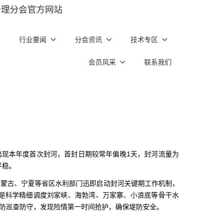
治理分会官方网站
行业要闻
分会资讯
技术专区
会员风采
联系我们
）出现本年度首次封河，首封日期较常年偏晚1天，封河流量为
平稳。
内蒙古、宁夏等省区水利部门迅即启动封河关键期工作机制，
是科学精细调度刘家峡、海勃湾、万家寨、小浪底等骨干水
防巡查防守，发现险情第一时间抢护，确保堤防安全。