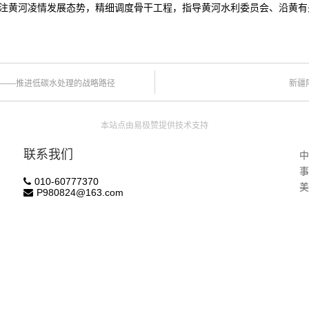
注黄河凌情发展态势，精细调度骨干工程，指导黄河水利委员会、沿黄有
——推进低碳水处理的战略路径
新疆
本站点由易极赞提供技术支持
联系我们
010-60777370
美
P980824@163.com