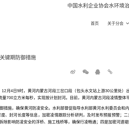
中国水利企业协会水环境
首页
关于分会
河关键期防御措施
，12月4日9时，黄河内蒙古河段三岔口段（包头水文站上游30公里处
流量700立方米每秒，实现按计划封河。目前，黄河内蒙古河段凌情整体
御措施，确保黄河防凌安全。水利部督促指导水利部黄河水利委员会和
密度、封河长度等信息，加密凌情跟踪分析研判，及时发布预报预警；二
拆除影响防凌安全的浮桥、施工栈桥等，确保行凌畅通；四是加密河道堤