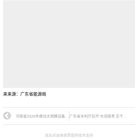
来来源：广东省能源局
河南省2026年推动大规模设备更新和消费品以旧换新实施方案
广东省水利厅召开“水润南粤 实干争先”发展大会
本站点由易极赞提供技术支持